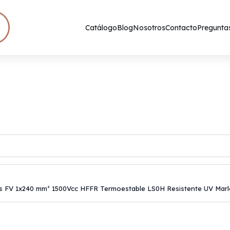
Catálogo
Blog
Nosotros
Contacto
Preguntas
es FV 1x240 mm² 1500Vcc HFFR Termoestable LS0H Resistente UV Mar