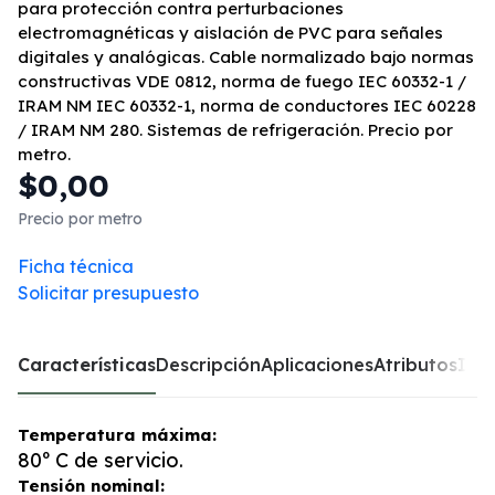
para protección contra perturbaciones
electromagnéticas y aislación de PVC para señales
digitales y analógicas. Cable normalizado bajo normas
constructivas VDE 0812, norma de fuego IEC 60332-1 /
IRAM NM IEC 60332-1, norma de conductores IEC 60228
/ IRAM NM 280. Sistemas de refrigeración. Precio por
metro.
$0,00
Precio por metro
Ficha técnica
Solicitar presupuesto
Características
Descripción
Aplicaciones
Atributos
Inst
Temperatura máxima:
80º C de servicio.
Tensión nominal: