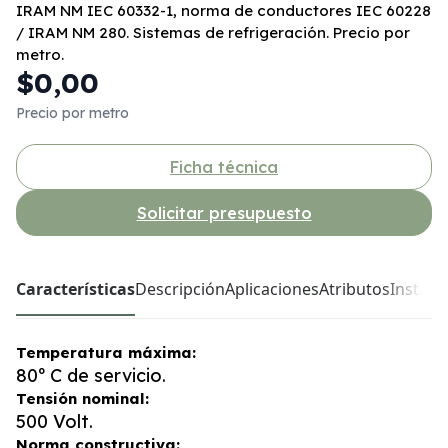
IRAM NM IEC 60332-1, norma de conductores IEC 60228
/ IRAM NM 280. Sistemas de refrigeración. Precio por
metro.
$0,00
Precio por metro
Ficha técnica
Solicitar presupuesto
Características
Descripción
Aplicaciones
Atributos
Instala
Temperatura máxima:
80º C de servicio.
Tensión nominal:
500 Volt.
Norma constructiva: