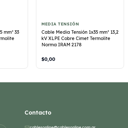
MEDIA TENSIÓN
95 mm² 33
Cable Media Tensión 1x35 mm² 13,2
rmolite
kV XLPE Cobre Cimet Termolite
Norma IRAM 2178
$0,00
Contacto
cablesonline@cablesonline.com.ar