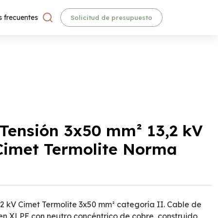
 frecuentes
Solicitud de presupuesto
Tensión 3x50 mm² 13,2 kV
Cimet Termolite Norma
2 kV Cimet Termolite 3x50 mm² categoría II. Cable de
 en XLPE con neutro concéntrico de cobre, construido