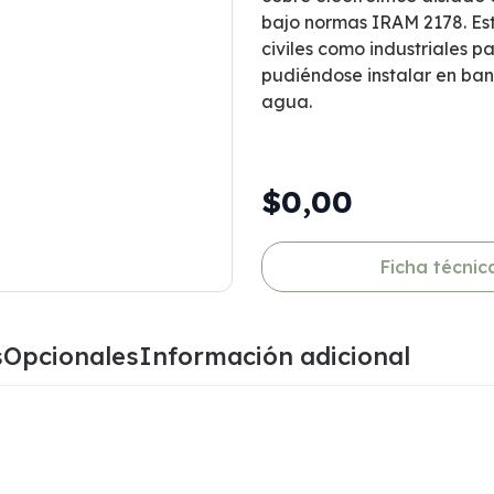
bajo normas IRAM 2178. Esto
civiles como industriales p
pudiéndose instalar en band
agua.
$0,00
Ficha técnic
s
Opcionales
Información adicional