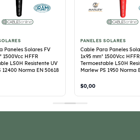
SOLARES
PANELES SOLARES
a Paneles Solares FV
Cable Para Paneles Sola
² 1500Vcc HFFR
1x95 mm² 1500Vcc HFFR
ble LS0H Resistente UV
Termoestable LS0H Resi
S 12400 Norma EN 50618
Marlew PS 1950 Norma 
$0,00