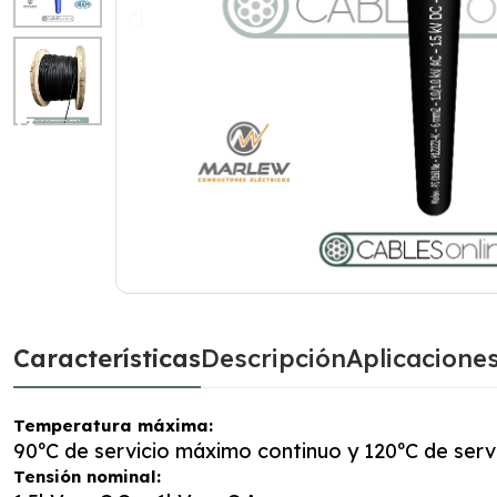
+3
Características
Descripción
Aplicacione
Temperatura máxima:
90ºC de servicio máximo continuo y 120ºC de ser
Tensión nominal: