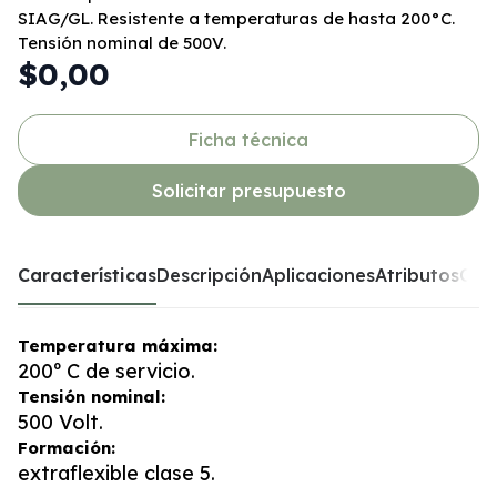
SIAG/GL. Resistente a temperaturas de hasta 200°C.
Tensión nominal de 500V.
$0,00
Ficha técnica
Solicitar presupuesto
Características
Descripción
Aplicaciones
Atributos
Opc
Temperatura máxima:
200º C de servicio.
Tensión nominal:
500 Volt.
Formación:
extraflexible clase 5.