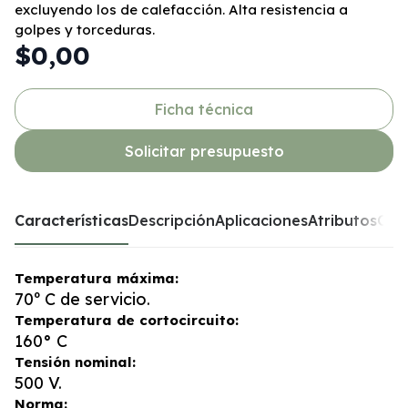
excluyendo los de calefacción. Alta resistencia a
golpes y torceduras.
$0,00
Ficha técnica
Solicitar presupuesto
Características
Descripción
Aplicaciones
Atributos
Opc
Temperatura máxima:
70º C de servicio.
Temperatura de cortocircuito:
160° C
Tensión nominal:
500 V.
Norma: