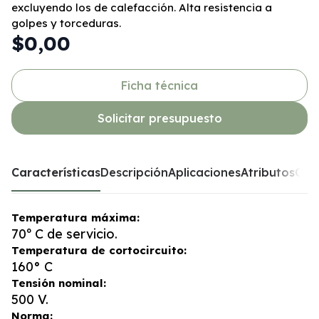
excluyendo los de calefacción. Alta resistencia a
golpes y torceduras.
$0,00
Ficha técnica
Solicitar presupuesto
Características
Descripción
Aplicaciones
Atributos
Opc
Temperatura máxima:
70º C de servicio.
Temperatura de cortocircuito:
160° C
Tensión nominal:
500 V.
Norma: