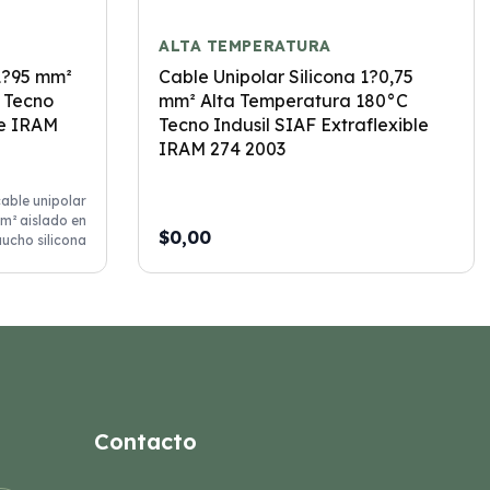
ALTA TEMPERATURA
 1?95 mm²
Cable Unipolar Silicona 1?0,75
 Tecno
mm² Alta Temperatura 180°C
le IRAM
Tecno Indusil SIAF Extraflexible
IRAM 274 2003
able unipolar
m² aislado en
$0,00
ucho silicona
Contacto