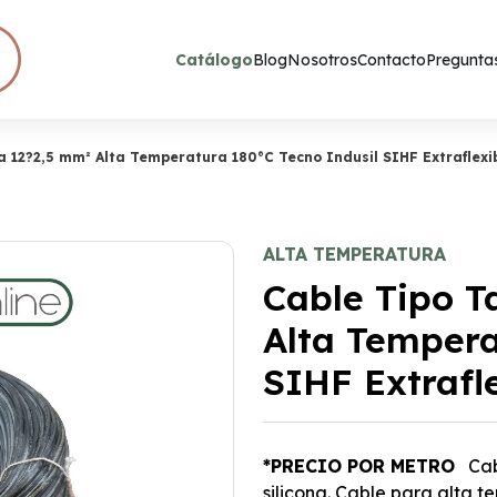
Catálogo
Blog
Nosotros
Contacto
Preguntas
na 12?2,5 mm² Alta Temperatura 180°C Tecno Indusil SIHF Extraflex
ALTA TEMPERATURA
Cable Tipo Ta
Alta Tempera
SIHF Extrafl
*PRECIO POR METRO
Cab
silicona. Cable para alta t