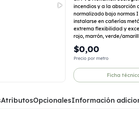
incendios y a la absorción 
normalizado bajo normas I
instalarse en cañerías metá
extrema flexibilidad y exce
rojo, marrón, verde/amarill
$0,00
Precio por metro
Ficha técnic
s
Atributos
Opcionales
Información adicio