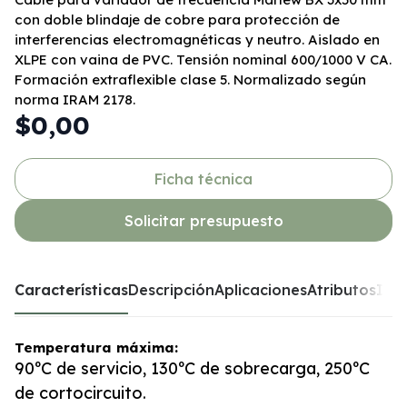
con doble blindaje de cobre para protección de
interferencias electromagnéticas y neutro. Aislado en
XLPE con vaina de PVC. Tensión nominal 600/1000 V CA.
Formación extraflexible clase 5. Normalizado según
norma IRAM 2178.
$0,00
Ficha técnica
Solicitar presupuesto
Características
Descripción
Aplicaciones
Atributos
Inst
Temperatura máxima:
90ºC de servicio, 130ºC de sobrecarga, 250ºC
de cortocircuito.