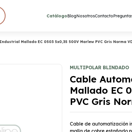
Catálogo
Blog
Nosotros
Contacto
Preguntas
Industrial Mallado EC 0503 5x0,35 500V Marlew PVC Gris Norma V
MULTIPOLAR BLINDADO
Cable Automa
Mallado EC 
PVC Gris No
Cable de automatización in
malla de cobre estañado p