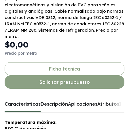
electromagnéticas y aislación de PVC para señales
digitales y analógicas. Cable normalizado bajo normas
constructivas VDE 0812, norma de fuego IEC 60332-1 /
IRAM NM IEC 60332-1, norma de conductores IEC 60228
/ IRAM NM 280. Sistemas de refrigeración. Precio por
metro.
$0,00
Precio por metro
Ficha técnica
Solicitar presupuesto
Características
Descripción
Aplicaciones
Atributos
Inst
Temperatura máxima:
80º C de servicio.