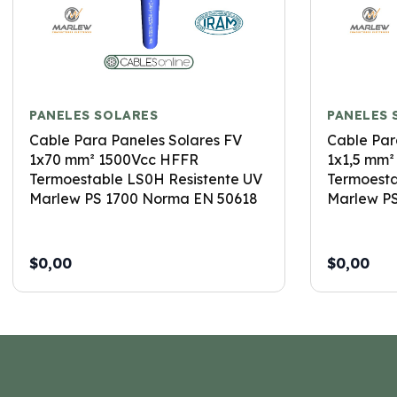
PANELES SOLARES
PANELES 
Cable Para Paneles Solares FV
Cable Par
1x70 mm² 1500Vcc HFFR
1x1,5 mm²
Termoestable LS0H Resistente UV
Termoesta
Marlew PS 1700 Norma EN 50618
Marlew P
$0,00
$0,00