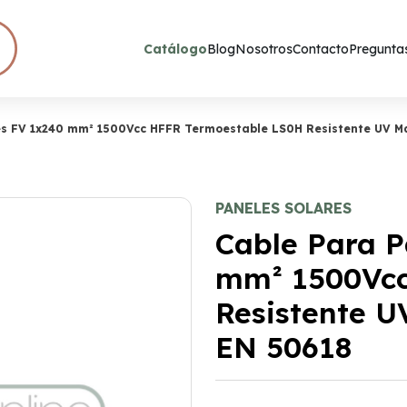
Catálogo
Blog
Nosotros
Contacto
Preguntas
es FV 1x240 mm² 1500Vcc HFFR Termoestable LS0H Resistente UV M
PANELES SOLARES
Cable Para P
mm² 1500Vcc
Resistente 
EN 50618