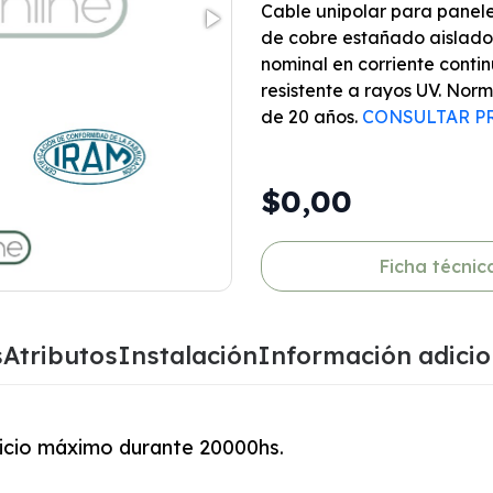
Cable unipolar para panele
de cobre estañado aislado
nominal en corriente contin
resistente a rayos UV. Nor
de 20 años.
CONSULTAR P
$0,00
Ficha técnic
s
Atributos
Instalación
Información adicio
vicio máximo durante 20000hs.