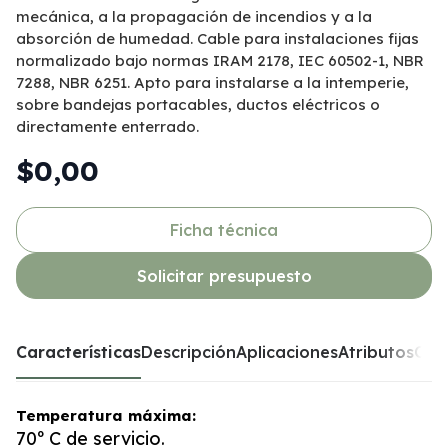
mecánica, a la propagación de incendios y a la
absorción de humedad. Cable para instalaciones fijas
normalizado bajo normas IRAM 2178, IEC 60502-1, NBR
7288, NBR 6251. Apto para instalarse a la intemperie,
sobre bandejas portacables, ductos eléctricos o
directamente enterrado.
$0,00
Ficha técnica
Solicitar presupuesto
Características
Descripción
Aplicaciones
Atributos
Opc
Temperatura máxima:
70º C de servicio.