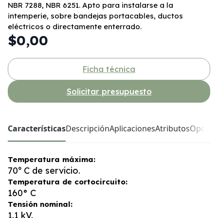
NBR 7288, NBR 6251. Apto para instalarse a la
intemperie, sobre bandejas portacables, ductos
eléctricos o directamente enterrado.
$0,00
Ficha técnica
Solicitar presupuesto
Características
Descripción
Aplicaciones
Atributos
Opcion
Temperatura máxima:
70º C de servicio.
Temperatura de cortocircuito:
160° C
Tensión nominal:
1.1 kV.