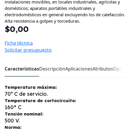
instalaciones movibles, en locales industriales, agrícolas y
domésticos; aparatos portátiles industriales y
electrodomésticos en general excluyendo los de calefacción.
Alta resistencia a golpes y torceduras.
$0,00
Ficha técnica
Solicitar presupuesto
Características
Descripción
Aplicaciones
Atributos
Opcion
Temperatura máxima:
70º C de servicio.
Temperatura de cortocircuito:
160° C
Tensión nominal:
500 V.
Norma: