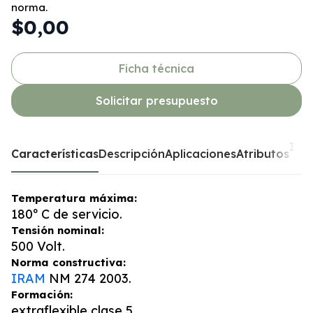
norma.
$0,00
Ficha técnica
Solicitar presupuesto
Inf
Características
Descripción
Aplicaciones
Atributos
ad
Temperatura máxima:
180º C de servicio.
Tensión nominal:
500 Volt.
Norma constructiva:
IRAM
NM 274 2003.
Formación:
extraflexible clase 5.