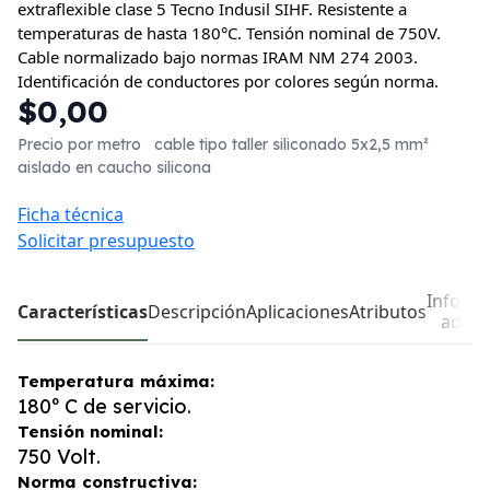
extraflexible clase 5 Tecno Indusil SIHF. Resistente a
temperaturas de hasta 180°C. Tensión nominal de 750V.
Cable normalizado bajo normas IRAM NM 274 2003.
Identificación de conductores por colores según norma.
$0,00
Precio por metro cable tipo taller siliconado 5x2,5 mm²
aislado en caucho silicona
Ficha técnica
Solicitar presupuesto
Inform
Características
Descripción
Aplicaciones
Atributos
adici
Temperatura máxima:
180º C de servicio.
Tensión nominal:
750 Volt.
Norma constructiva: