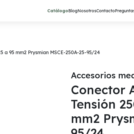
Catálogo
Blog
Nosotros
Contacto
Preguntas
 25 a 95 mm2 Prysmian MSCE-250A-25-95/24
Accesorios med
Conector 
Tensión 25
mm2 Prysm
95/24