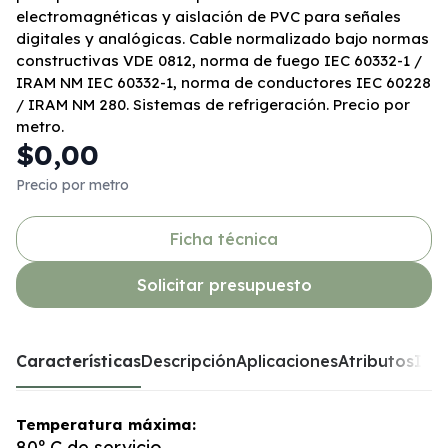
electromagnéticas y aislación de PVC para señales
digitales y analógicas. Cable normalizado bajo normas
constructivas VDE 0812, norma de fuego IEC 60332-1 /
IRAM NM IEC 60332-1, norma de conductores IEC 60228
/ IRAM NM 280. Sistemas de refrigeración. Precio por
metro.
$0,00
Precio por metro
Ficha técnica
Solicitar presupuesto
Características
Descripción
Aplicaciones
Atributos
Inst
Temperatura máxima:
80º C de servicio.